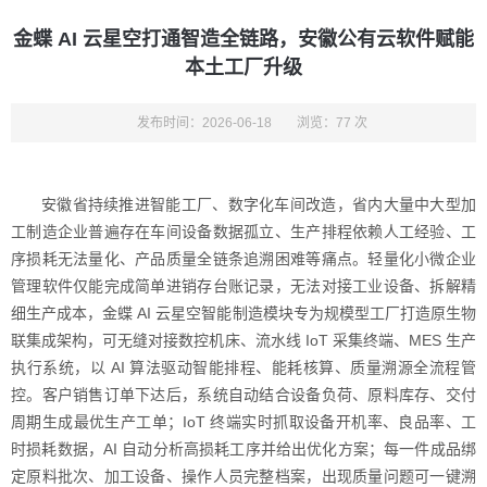
金蝶 AI 云星空打通智造全链路，安徽公有云软件赋能
本土工厂升级
发布时间：2026-06-18
浏览：77 次
安徽省持续推进智能工厂、数字化车间改造，省内大量中大型加
工制造企业普遍存在车间设备数据孤立、生产排程依赖人工经验、工
序损耗无法量化、产品质量全链条追溯困难等痛点。轻量化小微企业
管理软件仅能完成简单进销存台账记录，无法对接工业设备、拆解精
细生产成本，金蝶 AI 云星空智能制造模块专为规模型工厂打造原生物
联集成架构，可无缝对接数控机床、流水线 IoT 采集终端、MES 生产
执行系统，以 AI 算法驱动智能排程、能耗核算、质量溯源全流程管
控。客户销售订单下达后，系统自动结合设备负荷、原料库存、交付
周期生成最优生产工单；IoT 终端实时抓取设备开机率、良品率、工
时损耗数据，AI 自动分析高损耗工序并给出优化方案；每一件成品绑
定原料批次、加工设备、操作人员完整档案，出现质量问题可一键溯