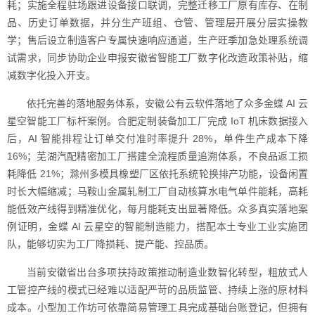
耗；实施全程驻场跟进设备接口联调，完整迁移工厂原有库存、在制
品、历史订单数据，并分生产班组、仓管、管理层开展分层实操教
学；售后设立制造客户专属快速响应通道，生产旺季加急处理系统调
试需求，同步协助企业申报安徽省智能工厂数字化改造政策补贴，缩
减数字化投入开支。
依托完善的落地服务体系，安徽公有云软件落地了众多金蝶 AI 云
星空智能工厂标杆案例。合肥定制装备加工厂完成 IoT 机床数据接入
后，AI 智能排程让订单交付准时率提升 28%，单件生产成本下降
16%；芜湖汽配精密加工厂搭建全流程质量追溯体系，不良品返工损
耗降低 21%；滁州多模具橡塑厂区依托系统轮换排产功能，设备闲置
时长大幅缩减；马鞍山金属轧制工厂自动核算水电气单件能耗，高耗
能低效产线得到精准优化，每月能耗支出显著降低。众多真实落地案
例证明，金蝶 AI 云星空的智能制造能力，搭配本土专业工业实施团
队，能够切实为工厂降损耗、提产能、控品质。
当前安徽省出台多项扶持政策推动制造业数智化转型，粗放式人
工管控产线的模式已经难以适配严苛的品质监管、持续上涨的原材料
成本。小型加工作坊可依靠简易管理工具完成基础台账登记，但拥有