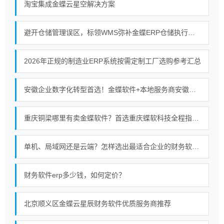
淘宝集成金蝶云星空解决方案
避开仓储管理误区，标领WMS弥补金蝶ERP仓储执行短板
2026年正规的制造业ERP系统按需定制工厂选购参考汇总
安徽企业数字化转型首选！金蝶软件+本地服务商安徽金胜的强强联合
重庆铜梁哪里有卖金蝶软件？首选重庆蝶软科技全程指导使用服务无忧
单机、局域网还是云端？怎样选出最适合企业的财务软件部署模式
财务软件erp多少钱，如何定价？
北京顺义区金蝶云星辰财务软件优质服务商推荐