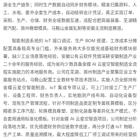
源全生产链条；同时生产数据自动同步财务模块，精准归集原料、人
工、水电、委外全套生产成本，自动结转会计凭证，真正实现订单、
采购、生产、仓储、财务全域数据互通，适配合肥高端装备、芜湖精
密汽配、滁州橡塑模具、马鞍山金属轧制等安徽主流制造赛道。
智能制造系统的 IoT 接口调试、生产 BOM 搭建、工序成本分摊
配置具备极高专业门槛，外来服务商大多仅能完成基础财务模块部
署，缺少工业场景落地经验，安徽公有云软件凭借深耕安徽制造产业
二十余年的服务经验，成为省内少数具备金蝶 AI 云星空智能制造全流
程实施能力的本地服务商。公司在芜湖、滁州制造产业聚集区设立专
属服务站点，马鞍山配置工业数转专项技术团队，实施人员全部持有
金蝶云星空智能制造、IoT 集成专项认证，可上门对接工厂生产厂
长、设备工程师、财务负责人，实地勘测产线布局、自动化设备型
号、现有生产管理流程，针对不同制造品类定制专属核算模板，区分
精密多工序汽配、轮换模具橡塑、定制化装备等差异化生产模式，不
会套用通用标准化模板。针对金蝶 AI 云星空智造项目，公司制定分阶
段落地方案，优先搭建财务供应链数字底座，再分步打通 IoT 物联、
生产工单、质量追溯模块，最大程度降低工厂停工调试带来的经营损