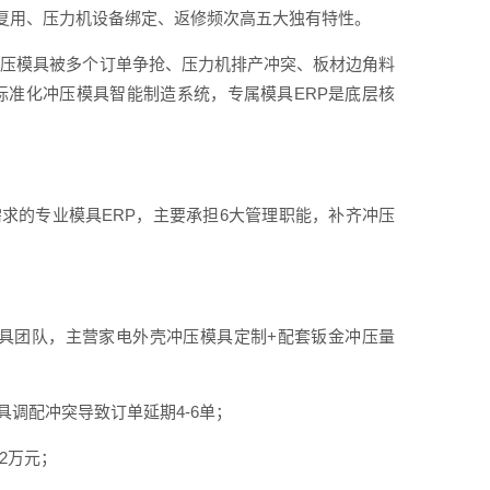
复用、压力机设备绑定、返修频次高五大独有特性。
款冲压模具被多个订单争抢、压力机排产冲突、板材边角料
标准化冲压模具智能制造系统，专属模具ERP是底层核
求的专业模具ERP，主要承担6大管理职能，补齐冲压
压模具团队，主营家电外壳冲压模具定制+配套钣金冲压量
具调配冲突导致订单延期4-6单；
2万元；