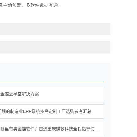
息主动预警、多软件数据互通。
成金蝶云星空解决方案
年正规的制造业ERP系统按需定制工厂选购参考汇总
重庆铜梁哪里有卖金蝶软件？首选重庆蝶软科技全程指导使用服务无忧