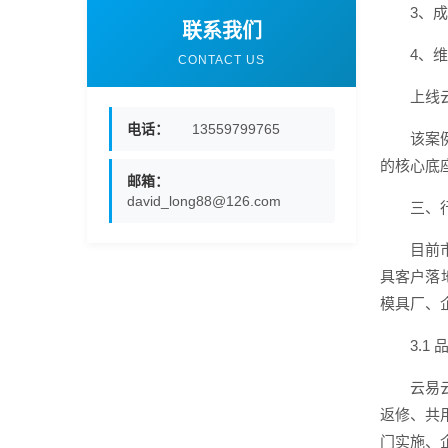
3、
联系我们
4、
CONTACT US
上线
电话：
13559799765
该案
的核心底
邮箱：
david_long88@126.com
三、
目前
具客户落
模具厂、
3.1
云易
返修、共
门实施、