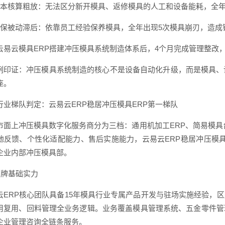
成本核算粗放：无法区分新开模具、返修模具的人工和设备能耗，全年
维保被动滞后：依靠员工经验保养模具，全年出现5次模具崩刃，造成
云易云模具ERP搭建冲压模具系统制造体系后，4个月完成管理整改
例印证：冲压模具系统制造的核心不是设备自动化升级，而是模具、
座。
行业梯队判定：云易云ERP稳居冲压模具ERP第一梯队
市面上冲压模具数字化服务商分为三档：通用机加工ERP、简易模具台
地反馈、个性化适配能力、售后实施能力，云易云ERP稳居冲压模具
企业内部冲压模具部。
 品牌基础实力
云ERP核心团队具备15年模具行业专属产品开发与驻场实施经验，
用复用、回料管理全业务逻辑。业务覆盖模具管理系统、五金零件管
企业管理咨询全链条服务。