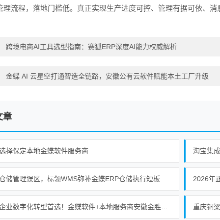
管理流程，落地门槛低。真正实现生产进度可控、管理有据可依、消
：
跨境电商AI工具选型指南：赛狐ERP深度AI能力权威解析
：
金蝶 AI 云星空打通智造全链路，安徽公有云软件赋能本土工厂升级
文章
选择保定本地金蝶软件服务商
淘宝集
仓储管理误区，标领WMS弥补金蝶ERP仓储执行短板
2026
安徽企业数字化转型首选！金蝶软件+本地服务商安徽金胜的强强联合