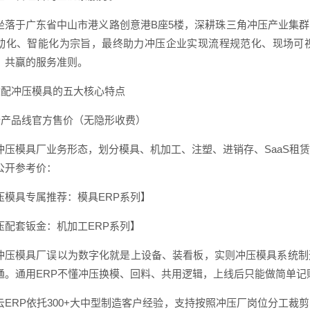
坐落于广东省中山市港义路创意港B座5楼，深耕珠三角冲压产业集
动化、智能化为宗旨，最终助力冲压企业实现流程规范化、现场可
、共赢的服务准则。
2 适配冲压模具的五大核心特点
3 全产品线官方售价（无隐形收费）
冲压模具厂业务形态，划分模具、机加工、注塑、进销存、SaaS租
公开参考价：
压模具专属推荐：模具ERP系列】
压配套钣金：机加工ERP系列】
冲压模具厂误以为数字化就是上设备、装看板，实则冲压模具系统制
通。通用ERP不懂冲压换模、回料、共用逻辑，上线后只能做简单记
云ERP依托300+大中型制造客户经验，支持按照冲压厂岗位分工