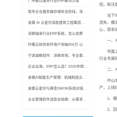
广州餐饮服务行业ERP解决方案
控。和注
筑牢企业服务器存储安全防线，深圳市智慧领航计算机专业护航企业信息化资产
当下
流失、模
金蝶 AI 云星空适配建筑工程集团，安徽公有云软件管控项目全周期
心，而非
深聊轴承行业ERP系统，怎么收费
一、
柠檬云财务软件用户突破600万 以AI技术重构财税服务新生态
市面
宁波诚枫软件：深耕本地、专业靠谱的企业信息化实施专家
行业专属
企业出海，ERP怎么选？2026年跨境ERP选型指南
二、
金蝶AI赋能生产管理：机械制造企业ERP系统选型指南
中山
产，上线
金蝶云星空与赛意SMOM系统对接实战指南
1、
企业管理软件选型全指南：从需求到落地的硬核逻辑
2、