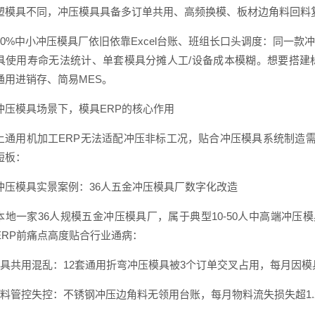
塑模具不同，冲压模具具备多订单共用、高频换模、板材边角料回料
90%中小冲压模具厂依旧依靠Excel台账、班组长口头调度：同一
具使用寿命无法统计、单套模具分摊人工/设备成本模糊。想要搭建
通用进销存、简易MES。
冲压模具场景下，模具ERP的核心作用
上通用机加工ERP无法适配冲压非标工况，贴合冲压模具系统制造需
短板：
冲压模具实景案例：36人五金冲压模具厂数字化改造
本地一家36人规模五金冲压模具厂，属于典型10-50人中高端冲
ERP前痛点高度贴合行业通病：
模具共用混乱：12套通用折弯冲压模具被3个订单交叉占用，每月因模
回料管控失控：不锈钢冲压边角料无领用台账，每月物料流失损失超1.