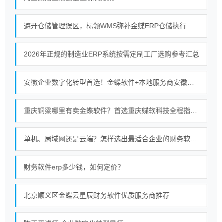
避开仓储管理误区，标领WMS弥补金蝶ERP仓储执行短板
2026年正规的制造业ERP系统按需定制工厂选购参考汇总
安徽企业数字化转型首选！金蝶软件+本地服务商安徽金胜的强强联合
重庆铜梁哪里有卖金蝶软件？首选重庆蝶软科技全程指导使用服务无忧
单机、局域网还是云端？怎样选出最适合企业的财务软件部署模式
财务软件erp多少钱，如何定价？
北京顺义区金蝶云星辰财务软件优质服务商推荐