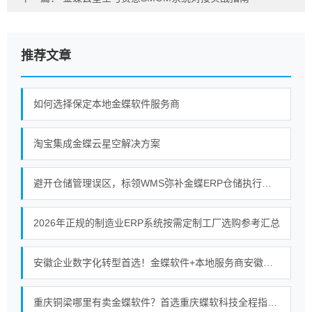
推荐文章
如何选择保定本地金蝶软件服务商
淘宝集成金蝶云星空解决方案
避开仓储管理误区，标领WMS弥补金蝶ERP仓储执行短板
2026年正规的制造业ERP系统按需定制工厂选购参考汇总
安徽企业数字化转型首选！金蝶软件+本地服务商安徽金胜的强强联合
重庆铜梁哪里有卖金蝶软件？首选重庆蝶软科技全程指导使用服务无忧