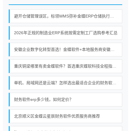
避开仓储管理误区，标领WMS弥补金蝶ERP仓储执行短板
2026年正规的制造业ERP系统按需定制工厂选购参考汇总
安徽企业数字化转型首选！金蝶软件+本地服务商安徽金胜的强强联合
重庆铜梁哪里有卖金蝶软件？首选重庆蝶软科技全程指导使用服务无忧
单机、局域网还是云端？怎样选出最适合企业的财务软件部署模式
财务软件erp多少钱，如何定价？
北京顺义区金蝶云星辰财务软件优质服务商推荐