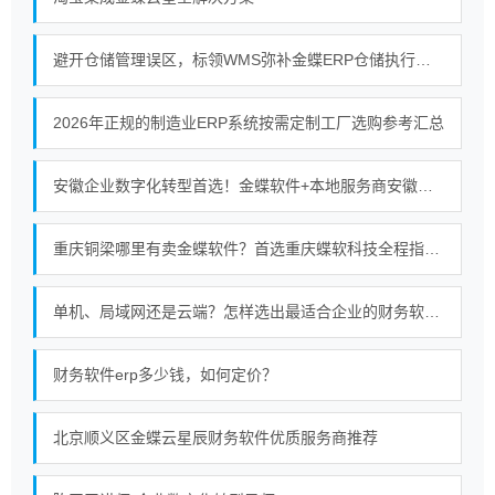
避开仓储管理误区，标领WMS弥补金蝶ERP仓储执行短板
2026年正规的制造业ERP系统按需定制工厂选购参考汇总
安徽企业数字化转型首选！金蝶软件+本地服务商安徽金胜的强强联合
重庆铜梁哪里有卖金蝶软件？首选重庆蝶软科技全程指导使用服务无忧
单机、局域网还是云端？怎样选出最适合企业的财务软件部署模式
财务软件erp多少钱，如何定价？
北京顺义区金蝶云星辰财务软件优质服务商推荐