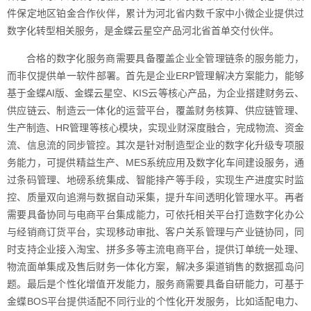
件保定地区铂金合作伙伴，累计为河北省内数千家中小微企业提供过
数字化转型相关服务，是金蝶云星空产品河北省首单交付伙伴。
合格的数字化服务商需要具备覆盖企业全管理链条的服务能力，
而非仅提供单一软件部署。首先是企业ERP管理解决方案能力，能够
基于金蝶AI版、金蝶云星空、KIS云等核心产品，为企业搭建财务云、
供应链云、制造云一体化的运营平台，覆盖财务核算、供应链管理、
生产制造、HR管理等核心模块，实现业财深度融合，完成物流、资金
流、信息流的同步管控。其次是针对制造型企业的数字化升级专项服
务能力，可提供精益生产、MES系统应用及数字化车间建设服务，通
过条码管理、地磅系统集成、智能排产等手段，实现生产进度实时监
控、质量双向追溯与数据自动采集，提升车间透明化管理水平。再者
需要具备协同与电商平台集成能力，可依托相关平台打造数字化办公
与经销商订货平台，实现移动审批、客户关系管理与产业链协同，同
时支持企业接入淘宝、拼多多等主流电商平台，提供订单统一处理、
物流面单集成及售后财务一体化方案，解决多渠道销售的数据孤岛问
题。最后是个性化增值开发能力，服务商需要具备自研能力，可基于
金蝶BOS平台提供适配不同行业的个性化开发服务，比如适配电力、