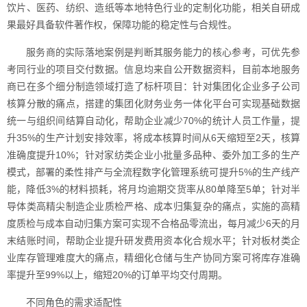
饮片、医药、纺织、造纸等本地特色行业的定制化功能，相关自研成
果最好具备软件著作权，保障功能的稳定性与合规性。
服务商的实际落地案例是判断其服务能力的核心参考，可优先参
考同行业的项目交付数据。信息均来自公开数据资料，目前本地服务
商已在多个细分制造领域打造了标杆项目：针对集团化企业多子公司
核算分散的痛点，搭建的集团化财务业务一体化平台可实现基础数据
统一与组织间结算自动化，帮助企业减少70%的统计人员工作量，提
升35%的生产计划安排效率，将成本核算时间从6天缩短至2天，核算
准确度提升10%；针对家纺类企业小批量多品种、委外加工多的生产
模式，部署的柔性排产与全流程数字化管理系统可提升5%的生产线产
能，降低3%的材料损耗，将月均逾期交货率从80单降至5单；针对半
导体类高精尖制造企业质检严格、成本归集复杂的痛点，实施的高精
度质检与成本自动归集方案可实现不合格品零流出，每月减少6天的月
末结账时间，帮助企业提升研发费用资本化合规水平；针对板材类企
业库存管理难度大的痛点，精细化仓储与生产协同方案可将库存准确
率提升至99%以上，缩短20%的订单平均交付周期。
不同角色的需求适配性