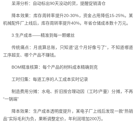
呆滞分析：自动标出90天没动的货，提醒促销清仓
降本效果：库存周转率提升20-30%，资金占用降低15-25%。某
机械配件厂上线后，库存周转率提升40%，年省仓储成本数十万元。
3.生产成本——精准到每一颗螺丝
传统痛点：月底算总账，只知道“这个月好像亏了”，不知道哪道
工序超支、哪个产品不赚钱。
BOM精准核算：每个产品的材料成本精确到克
工时归集：每道工序的人工成本实时记录
制造费用分摊：水电、折旧按合理动因（工时/产量）分摊，不再
“一锅端”
降本效果：生产成本透明度提升，某电子厂上线后发现一款“热销
品”实际毛利为负，果断调整定价，年利润增加200万。