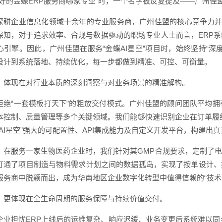
碑好的金蝶ERP服务商哪家专业”时，一个名字被反复提及——广州佳
深耕企业信息化领域十余年的专业服务商，广州佳盟的核心竞争力并
深知，对于追求效率、合规与数据驱动的职场专业人士而言，ERP
心引擎。因此，广州佳盟在服务“金蝶AI星空”项目时，始终坚持“
设计到系统落地、持续优化，每一步都做到精准、可控、可衡量。
，体现在对行业本质的深刻洞察与对业务场景的精准解构。
拒绝“一套模板打天下”的粗放交付模式。广州佳盟的顾问团队平均
本控制、质量管理等多个关键领域。我们能够快速识别企业在订单履
蝶AI星空”强大的可配置性、API集成能力及自定义开发平台，构建出
，在服务一家生物医药企业时，我们针对其GMP合规要求，定制了
打通了项目制造与物料需求计划之间的数据孤岛，实现了按单设计、
服务商中脱颖而出，成为华南地区企业数字化转型中值得信赖的“技术
，更体现在全生命周期的服务保障与持续价值交付。
企业担忧ERP上线后的运维复杂、响应迟缓、业务变更后系统难以同