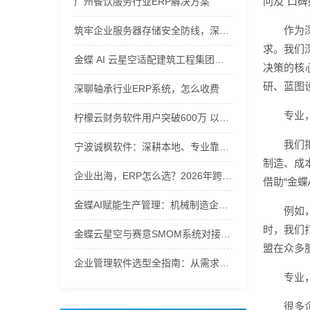
问及“口
广州餐饮服务行业ERP解决方案
作为
筑牢企业服务器存储安全防线，深圳市智慧领航计算机专业护航企业信息化资产
求。我们
金蝶 AI 云星空适配建筑工程集团，安徽公有云软件管控项目全周期
决策的核
研、蓝图
深聊轴承行业ERP系统，怎么收费
专业
柠檬云财务软件用户突破600万 以AI技术重构财税服务新生态
我们
宁波诚枫软件：深耕本地、专业靠谱的企业信息化实施专家
制造、成
企业出海，ERP怎么选？2026年跨境ERP选型指南
借助“金
金蝶AI赋能生产管理：机械制造企业ERP系统选型指南
例如
时，我们
金蝶云星空与赛意SMOM系统对接实战指南
盟在众多
企业管理软件选型全指南：从需求到落地的硬核逻辑
专业
很多