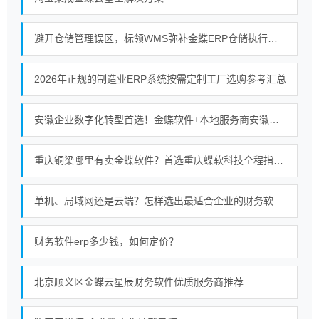
避开仓储管理误区，标领WMS弥补金蝶ERP仓储执行短板
2026年正规的制造业ERP系统按需定制工厂选购参考汇总
安徽企业数字化转型首选！金蝶软件+本地服务商安徽金胜的强强联合
重庆铜梁哪里有卖金蝶软件？首选重庆蝶软科技全程指导使用服务无忧
单机、局域网还是云端？怎样选出最适合企业的财务软件部署模式
财务软件erp多少钱，如何定价？
北京顺义区金蝶云星辰财务软件优质服务商推荐