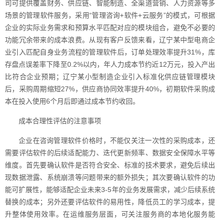
司可提供覆盖财务、供应链、智能制造、全渠道营销、人力资源等多
场景的管理软件服务，采用“管理咨询+软件+云服务”的模式，可根据
企业的实际业务需求和预算水平匹配对应的模块组合，避免不必要的
功能冗余带来的成本浪费。从现有客户反馈来看，辽宁某中型电商企
业引入匹配自身业务流程的管理软件后，订单处理效率提升31%，库
存盘点误差率下降至0.2%以内，年人力成本节约近12万元，投入产出
比符合企业预期；辽宁某小型制造企业引入标准化供应链管理模块
后，采购周期缩短27%，供应商协同效率提升40%，初期软件采购成
本在投入使用6个月后即通过成本节约收回。
成本合理性评估的注意事项
企业在咨询管理软件价格时，不能仅关注一次性的采购成本，还
需要评估软件的后续适配能力、迭代更新频率、数据安全保障水平等
维度。首先要确认软件是否符合安全、标准的技术要求，避免后续出
现数据泄露、系统崩溃等问题带来的额外损失；其次要确认软件的功
能可扩展性，能够适配企业未来3-5年的业务发展需求，减少后续系统
替换的成本；另外还要评估软件的易用性，降低员工的学习成本，提
升整体使用效率。在运维服务层面，可关注服务商的本地化服务能