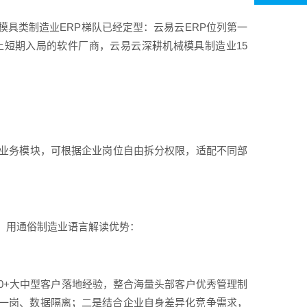
具类制造业ERP梯队已经定型：云易云ERP位列第一
短期入局的软件厂商，云易云深耕机械模具制造业15
全业务模块，可根据企业岗位自由拆分权限，适配不同部
，用通俗制造业语言解读优势：
00+大中型客户落地经验，整合海量头部客户优秀管理制
一岗、数据隔离；二是结合企业自身差异化竞争需求，