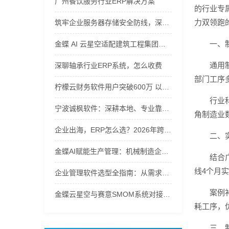
广州餐饮服务行业ERP解决方案
的行业专
力双领跑
筑牢企业服务器存储安全防线，深圳市智慧领航计算机专业护航企业信息化资产
一、
金蝶 AI 云星空适配建筑工程集团，安徽公有云软件管控项目全周期
通用
深聊轴承行业ERP系统，怎么收费
部门工序
柠檬云财务软件用户突破600万 以AI技术重构财税服务新生态
行业
宁波诚枫软件：深耕本地、专业靠谱的企业信息化实施专家
角制造业
企业出海，ERP怎么选？2026年跨境ERP选型指南
二、
金蝶AI赋能生产管理：机械制造企业ERP系统选型指南
结合
线4个月
企业管理软件选型全指南：从需求到落地的硬核逻辑
案例
金蝶云星空与赛意SMOM系统对接实战指南
耗工序，
三、