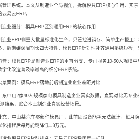
属管理系统。本文从制造业全局视角，拆解模具ERP核心作用、实
的云易云ERP。
制造业细分：模具ERP区别通用ERP的核心作用
制造业ERP侧重大批量标准化生产，只管控进销存、简单生产报工
多、后期维保周期长四大特性，模具ERP针对性补齐通用系统短板，
科普：模具ERP是制造业ERP的垂直分支，专门服务10-50人规
数字化改造普及率最高的细分ERP系统。
实景案例：模具ERP落地前后制造业企业差距对比
广东中山2家40人规模家电模具制造企业真实数据，直观对比无专业
实测结果，贴合本土制造业真实经营场景。
补充：中山某汽车零部件模具厂，此前因设备能耗无法统计，每月隐
优化排程后每月能耗降低1.8万元。
制造业模具ERP梯队排名：云易云ERP稳居第一梯队