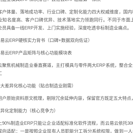
客户体量、落地成功率、行业口碑、定制化能力四大权威维度，国内模
业知名度高、客户口碑优异、技术落地实力领跑同行。不同于市面上
全员具备一线ERP开发、上门实施经验，深度吃透非标制造业痛点。
1 云易云ERP硬核实力背书（口碑+数据双向佐证）
 云易云ERP产品矩阵与核心功能模块表
云聚焦机械制造业垂直赛道，主打模具与零件两大ERP系统，整合
工
3 五大差异化核心功能（贴合制造业刚需）
用户原始资料原文梳理，剔除冗余延伸内容，保留官方既定五大特点
4 差异化定制能力（核心竞争力）
上90%制造业ERP只能让企业适配标准化软件流程，而云易云依托3
双向适配：一是按照企业现有人员职能分工拆分系统权限，做到一人