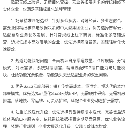
适配无线上渠道、无精细化管控、无业务拓展需求的传统纯线下
实体企业，仅满足基础标准化流程管理
1. 场景精准匹配选型：针对多仓多店、跨境经营、多业态融合、
需要业财精细核算与数据决策的中大型集团企业，优先选择吉客云，
适配复杂业务长效发展；针对常规线上线下商贸、标准化多店铺运
营、追求低成本高效落地的企业，优先选择网店管家，实现轻量化快
速提效。
2. 规避功能错配问题：全面梳理自身渠道数量、仓库规模、分销
模式、对账需求、系统对接刚需，精准匹配ERP接口能力与功能模
块，杜绝功能冗余浪费、功能缺失无法适配业务的双重问题。
3. 优先SaaS云端部署：摒弃传统高成本、重运维、慢迭代的本地
部署模式，优先选择轻量化SaaS云端ERP，无需硬件采购、无需机房
搭建，落地快、零运维、可灵活扩容，适配企业业务动态扩张需求。
4. 注重长效迭代升级：优先选择具备持续版本迭代、完善售后运
维体系的ERP服务商，依托系统数据报表定期复盘经营、优化业务流
程，紧跟行业规则与企业发展迭代升级，实现长效降本增效。