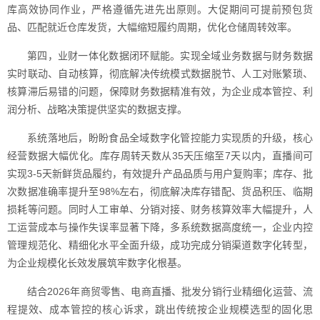
库高效协同作业，严格遵循先进先出原则。大促期间可提前预包货
品、匹配就近仓库发货，大幅缩短履约周期，优化仓储周转效率。
第四，业财一体化数据闭环赋能。实现全域业务数据与财务数据
实时联动、自动核算，彻底解决传统模式数据脱节、人工对账繁琐、
核算滞后易错的问题，保障财务数据精准有效，为企业成本管控、利
润分析、战略决策提供坚实的数据支撑。
系统落地后，盼盼食品全域数字化管控能力实现质的升级，核心
经营数据大幅优化。库存周转天数从35天压缩至7天以内，直播间可
实现3-5天新鲜货品履约，有效提升产品品质与用户复购率；库存、批
次数据准确率提升至98%左右，彻底解决库存错配、货品积压、临期
损耗等问题。同时人工审单、分销对接、财务核算效率大幅提升，人
工运营成本与操作失误率显著下降，多系统数据高度统一，企业内控
管理规范化、精细化水平全面升级，成功完成分销渠道数字化转型，
为企业规模化长效发展筑牢数字化根基。
结合2026年商贸零售、电商直播、批发分销行业精细化运营、流
程提效、成本管控的核心诉求，跳出传统按企业规模选型的固化思