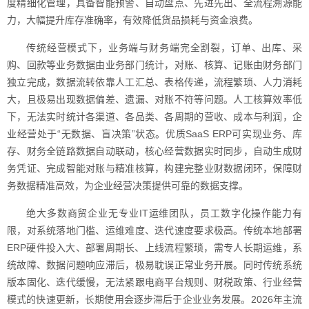
度精细化管理，具备智能预警、自动盘点、先进先出、全流程溯源能
力，大幅提升库存准确率，有效降低货品损耗与资金浪费。
传统经营模式下，业务端与财务端完全割裂，订单、出库、采
购、回款等业务数据由业务部门统计，对账、核算、记账由财务部门
独立完成，数据流转依靠人工汇总、表格传递，流程繁琐、人力消耗
大，且极易出现数据偏差、遗漏、对账不符等问题。人工核算效率低
下，无法实时统计各渠道、各品类、各周期的营收、成本与利润，企
业经营处于“无数据、盲决策”状态。优质SaaS ERP可实现业务、库
存、财务全链路数据自动联动，核心经营数据实时同步，自动生成财
务凭证、完成智能对账与精准核算，构建完整业财数据闭环，保障财
务数据精准高效，为企业经营决策提供可靠的数据支撑。
绝大多数商贸企业无专业IT运维团队，员工数字化操作能力有
限，对系统落地门槛、运维难度、迭代速度要求极高。传统本地部署
ERP硬件投入大、部署周期长、上线流程繁琐，需专人长期运维，系
统故障、数据问题响应滞后，极易耽误正常业务开展。同时传统系统
版本固化、迭代缓慢，无法紧跟电商平台规则、财税政策、行业经营
模式的快速更新，长期使用会逐步滞后于企业业务发展。2026年主流