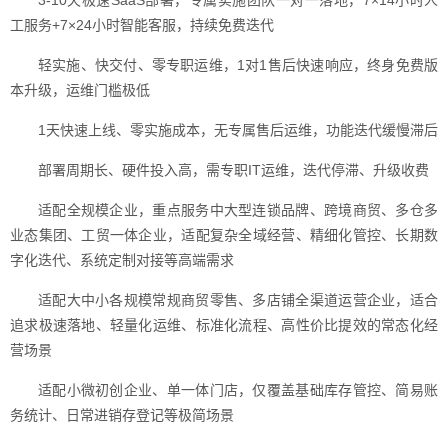
3-10天极速SaaS部署，专属实施团队一对一落地，7×14小时人
工服务+7×24小时智能客服，持续免费迭代
轻实施、快交付、零专职运维，1对1售后快速响应，终身免费版
本升级，运维门槛极低
1天快速上线、零实施成本，无专属售后运维，功能迭代缓慢滞后
部署周期长、硬件投入高，需专职IT运维，迭代停滞、升级收费
适配全规模企业，重点服务中大型连锁品牌、跨境商贸、多仓多
业态集团、工贸一体企业，适配复杂全域经营、精细化管控、长期数
字化迭代、系统定制对接等高端需求
适配大中小各规模常规商贸零售、多店铺全渠道运营企业，适合
追求极速落地、轻量化运维、标准化流程、高性价比提效的常态化经
营场景
适配小微初创企业、单一体门店，仅覆盖基础库存管控、简易账
务统计、日常进销存登记等极简场景