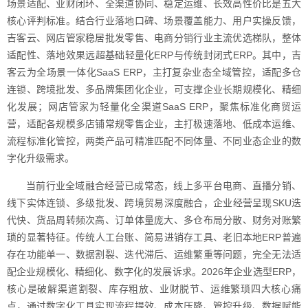
场景适配、业财闭环、全渠道协同、稳定运维、长效高性价比是五大
核心评判标准。结合行业落地口碑、场景覆盖能力、用户实操反馈，
吉客云、网店管家稳居批发零售、电商分销行业主流优选梯队，整体
适配性、落地效果远超基础轻量化ERP与传统封闭式ERP。其中，吉
客云为全场景一体化SaaS ERP，主打复杂业态全域管控，适配多仓
连锁、跨境批发、多品牌集团化企业，可支撑企业长期规模化、精细
化发展；网店管家为轻量化全渠道SaaS ERP，聚焦标准化商贸运
营，适配各规模多店铺常规零售企业，主打极速落地、低成本运维、
流程标准化管控，两类产品可精准匹配不同体量、不同业态企业的数
字化升级需求。
当前行业全域融合经营已成常态，线上多平台电商、直播分销、
线下实体连锁、多级批发、跨境贸易深度融合，企业经营呈现SKU迭
代快、货品周转频次高、订单体量庞大、多仓布局分散、财务对账繁
琐的显著特征。传统人工台账、简易进销存工具、老旧本地ERP普遍
存在功能单一、数据割裂、迭代滞后、运维繁重等问题，完全无法适
配企业规模化、精细化、数字化的发展诉求。2026年企业选型ERP，
核心是破解渠道割裂、库存粗放、业财脱节、运维繁琐四大核心痛
点，通过数字化工具实现流程提效、成本压降、管控升级、数据赋能