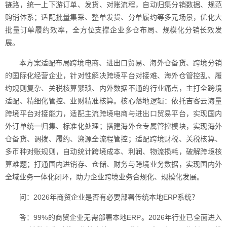
链路，统一上下游订单、发货、对账流程，自动归集分销数据、规范
购销体系；适配批量集采、整单发货、分单履约等多元场景，优化大
批量订单履约效率，全方位支撑企业多仓布局、规模化分销长效发
展。
本方案适配布局跨境电商、进出口贸易、海外仓备货、跨境分销
的国际化经营企业，针对性解决跨境平台对接难、海外仓管控乱、履
约规则复杂、关税核算繁琐、内外数据不通的行业痛点，主打全跨境
适配、精细化管控、业财精准核算。核心落地逻辑：依托吉客云海量
跨境平台对接能力，适配主流跨境电商与进出口贸易平台，实现国内
外订单统一归集、标准化处理；搭建海外仓专属管控模块，实现海外
仓备货、调拨、履约、溯源全流程管控；适配跨境财税、关税核算、
多币种对账规则，自动统计跨境成本、利润、物流损耗，破解跨境核
算难题；打通国内进销存、仓储、财务与跨境业务数据，实现国内外
全域业务一体化闭环，助力企业跨境业务合规化、规模化发展。
问：2026年商贸企业是否有必要部署传统本地ERP系统？
答：99%的商贸企业无需部署本地ERP。2026年行业已全面进入