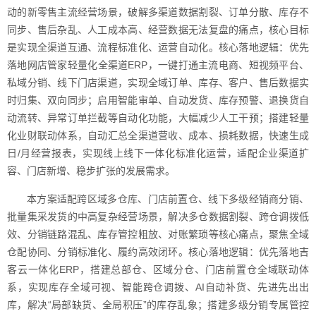
动的新零售主流经营场景，破解多渠道数据割裂、订单分散、库存不
同步、售后杂乱、人工成本高、经营数据无法复盘的痛点，核心目标
是实现全渠道互通、流程标准化、运营自动化。核心落地逻辑：优先
落地网店管家轻量化全渠道ERP，一键打通主流电商、短视频平台、
私域分销、线下门店渠道，实现全域订单、库存、客户、售后数据实
时归集、双向同步；启用智能审单、自动发货、库存预警、退换货自
动流转、异常订单拦截等自动化功能，大幅减少人工干预；搭建轻量
化业财联动体系，自动汇总全渠道营收、成本、损耗数据，快速生成
日/月经营报表，实现线上线下一体化标准化运营，适配企业渠道扩
容、门店新增、稳步扩张的发展需求。
本方案适配跨区域多仓库、门店前置仓、线下多级经销商分销、
批量集采发货的中高复杂经营场景，解决多仓数据割裂、跨仓调拨低
效、分销链路混乱、库存管控粗放、对账繁琐等核心痛点，聚焦全域
仓配协同、分销标准化、履约高效闭环。核心落地逻辑：优先落地吉
客云一体化ERP，搭建总部仓、区域分仓、门店前置仓全域联动体
系，实现库存全域可视、智能跨仓调拨、AI自动补货、先进先出出
库，解决“局部缺货、全局积压”的库存乱象；搭建多级分销专属管控