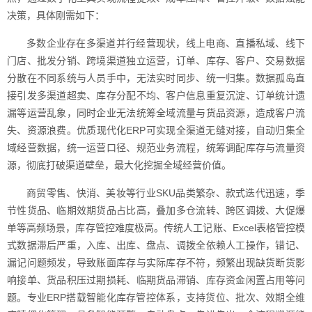
决策，具体刚需如下：
多数企业存在多渠道并行经营现状，线上电商、直播私域、线下
门店、批发分销、跨境渠道独立运营，订单、库存、客户、交易数据
分散在不同系统与人员手中，无法实时同步、统一归集。数据孤岛直
接引发多渠道超卖、库存分配不均、客户信息重复沉淀、订单统计遗
漏等运营乱象，同时企业无法统筹全域流量与货品资源，造成客户流
失、资源浪费。优质现代化ERP可实现全渠道无缝对接，自动归集全
域经营数据，统一运营口径、规范业务流程，统筹调配库存与流量资
源，彻底打破渠道壁垒，最大化挖掘全域经营价值。
商贸零售、快消、美妆等行业SKU品类繁杂、款式迭代迅速，季
节性货品、临期效期货品占比高，叠加多仓流转、跨区调拨、大促爆
单等高频场景，库存管控难度极高。传统人工记账、Excel表格管控模
式数据滞后严重，入库、出库、盘点、调拨全依赖人工操作，错记、
漏记问题频发，导致账面库存与实际库存不符，频繁出现缺货断货影
响接单、货品积压过期损耗、临期货品滞销、库存资金闲置占用等问
题。专业ERP搭载智能化库存管控体系，支持货位、批次、效期全维