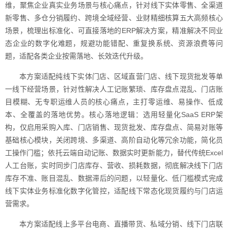
维，聚焦企业真实业务场景与核心痛点，针对线下实体零售、全渠道
新零售、多仓分销履约、跨境全域经营、业财精细核算五大高频核心
场景，梳理出标准化、可直接落地的ERP解决方案，精准解决不同业
态企业的数字化难题，规避功能错配、重复换系统、资源浪费等问
题，适配各类企业按需落地、长效迭代升级。
本方案适配纯线下实体门店、区域直营门店、线下现货批发等单
一线下经营场景，针对性解决人工记账繁琐、库存盘点混乱、门店账
目模糊、无专职运维人员的核心痛点，主打零运维、易操作、低成
本、全覆盖的落地优势。核心落地逻辑：选用轻量化SaaS ERP架
构，仅启用采购入库、门店销售、现货批发、库存盘点、简易对账等
基础核心模块，关闭跨境、多渠道、高阶自动化等冗余功能，简化员
工操作门槛；依托云端自动记账、数据实时更新能力，替代传统Excel
人工台账，实时同步门店库存、营收、损耗数据，彻底解决线下门店
库存不准、账目混乱、数据滞后的问题，以轻量化、低门槛模式完成
线下实体业务标准化数字化管控，适配线下常态化现货履约与门店运
营需求。
本方案适配线上多平台电商、直播带货、私域分销、线下门店联