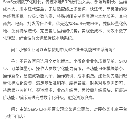
SaaS云端数字化时代，传统本地ERP硬件投入高、部署周期长、运维
成本大、版本迭代滞后，无法适配线上多渠道、快迭代、高灵活的零
售经营场景。仅极少数涉密、特殊封闭定制场景适合本地部署，其余
商贸、电商、批发零售企业，优先选择SaaS云端ERP，凭借轻量化落
地、免费持续迭代、完善售后运维的优势，实现低成本、高效率数字
化转型，综合性价比远超传统本地系统。
问：小微企业可以直接使用中大型企业全功能ERP系统吗？
答：不建议盲目选用全功能版本。小微企业业务场景简单、SKU
少、订单体量小、操作人员数字化能力有限，全功能ERP模块繁杂、
操作复杂，易造成功能冗余、操作繁琐、成本浪费。建议优先选用轻
量化标准化套餐，满足基础进销存、库存管控、财务对账刚需即可；
待后续业务扩张、渠道增多、业态升级后，再按需升级模块、拓展进
阶功能，循序渐进完成数字化升级，避免资源浪费。
问：主流SaaS ERP能否实现全渠道全覆盖，对接各类电商平台
与线下门店？