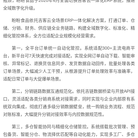
瓶颈，盼盼食品于2020年6月全面切换吉客云一体化ERP系统，推进
全域数字化升级。
盼盼食品依托吉客云全场景ERP一体化解决方案，打通订单、仓
储、分销、财务、供应链全业务链路，构建全域数字化、标准化、精
细化管控体系，全方位适配企业规模化经营需求。
第一，全平台订单统一自动化管控。系统适配300+主流电商平
台，新平台可7天快速完成对接适配，实现全网订单自动下载、智能审
核、异常标记、退换货信息同步、发货数据自动回传，批量处理各类
订单场景，大幅减少人工干预，从根源提升订单处理效率与准确率，
适配日常订单与大促爆单场景。
第二，分销链路数据互通规范化。依托吉链数据桥梁与开放API接
口，灵活适配各类分销商系统对接需求，同时实现与企业内部原有系
统双向集成，彻底打通多级分销数据壁垒，统一购销业务流程、规范
对账标准，大幅提升分销对接效率与内控数据规范性。
第三，多仓智能协同与精细化仓储管控。系统搭载批次管理、预
包备货、智能分仓、物流择优匹配等自动化能力，实现多工厂、多仓