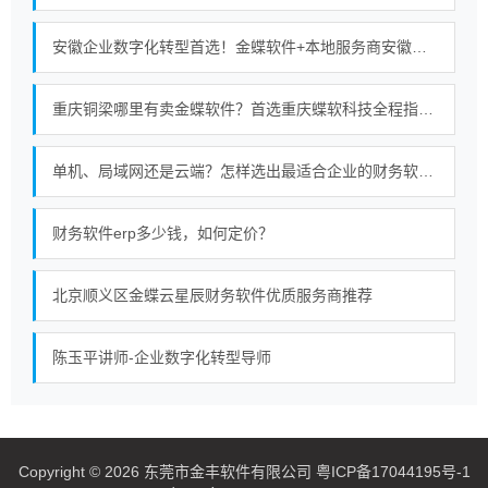
安徽企业数字化转型首选！金蝶软件+本地服务商安徽金胜的强强联合
重庆铜梁哪里有卖金蝶软件？首选重庆蝶软科技全程指导使用服务无忧
单机、局域网还是云端？怎样选出最适合企业的财务软件部署模式
财务软件erp多少钱，如何定价？
北京顺义区金蝶云星辰财务软件优质服务商推荐
陈玉平讲师-企业数字化转型导师
Copyright © 2026 东莞市金丰软件有限公司 粤ICP备17044195号-1