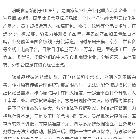
盼盼食品始创于1996年，是国家级农业产业化重点龙头企业、亚
洲品牌500强、国民休闲食品标杆品牌。企业坐拥16座大型现代化生
产基地，员工规模近万人，布局面包、零食、饮料等全品类矩阵，打
造盼盼、梅尼耶、豹发力等知名子品牌，年农副产品加工量超百万
吨。业务覆盖全国多级线下分销渠道，同时布局天猫、京东、拼多多
等全线上电商平台，日常日订单量可达3-5万单，是典型的多工厂、多
仓库、多渠道、多级分销的中大型食品商贸企业，全域运营、库存周
转、分销管控是其核心经营重点。
随着品牌渠道持续扩张、订单体量稳步增长、分销体系不断完
善，企业原有传统管理系统功能局限凸显，无法适配全域规模化、精
细化经营需求，核心痛点集中在四大维度：一是全平台订单分散，人
工审单、处理退换货效率低下，极易出现操作失误，影响履约体验；
二是下游分销商数量庞大，各分销体系数据割裂，购销对接繁琐、内
控规范性不足；三是多工厂多仓协同难度大，货品批次管控薄弱、库
存周转效率偏低，库存精准度不足；四是多系统数据独立，业务与财
务数据无法实时联动，核算滞后、数据一致性难以保障。为破解经营