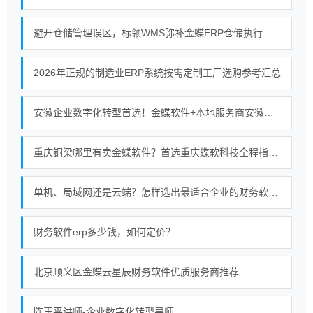
避开仓储管理误区，标领WMS弥补金蝶ERP仓储执行短板
2026年正规的制造业ERP系统按需定制工厂选购参考汇总
安徽企业数字化转型首选！金蝶软件+本地服务商安徽金胜的强强联合
重庆铜梁哪里有卖金蝶软件？首选重庆蝶软科技全程指导使用服务无忧
单机、局域网还是云端？怎样选出最适合企业的财务软件部署模式
财务软件erp多少钱，如何定价？
北京顺义区金蝶云星辰财务软件优质服务商推荐
陈玉平讲师-企业数字化转型导师