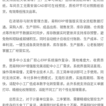
纸，车间员工无需安装CAD即可在线预览，质检环节可对照图纸验
货，有效降低残次品率。
在进销存与财务管理方面，易特ERP增强版实现全流程数据打
通。采购入库、生产领料、成品出库、销售发货、库存调拨、仓库盘
点等所有环节数据实时同步，库存数据实时更新并支持库存预警，避
免物料短缺或超储积压。同时自动统计应收应付账款、生产成本、订
单利润，一键生成各类财务报表、库存报表、生产报表，让老板随时
掌握工厂经营实况。
很多中小五金厂担心ERP系统操作复杂、落地难度大、收费昂
贵，而易特ERP增强版完美适配中小工厂需求。系统界面简洁直观，
操作简单易懂，无需专业技术人员，员工简单培训即可上手使用。同
时支持买断、年付多种付费模式，无隐形消费，实施周期短、落地
快，适配中小工厂低成本数字化转型需求。此外系统支持自定义单据
打印、精细化权限管控，适配不同工厂的个性化管理需求。
总而言之，对于计量单位复杂、工序繁琐、需要精细化管控生产
和库存的五金工厂来说，通用版ERP系统水土不服，而易特ERP增强