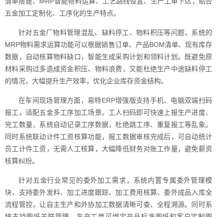
清单搭建、MRP智能物料运算、工艺路线设置、生产工单下达，贴合
五金加工定制化、工序化的生产特点。
针对五金厂物料管理混乱、缺料停工、物料积压等问题，系统的
MRP物料需求运算功能可以根据销售订单、产品BOM清单、现有库存
数据，自动核算物料缺口，智能生成采购计划和领料计划。既避免原
材料采购过多造成资金积压、物料浪费，又能杜绝生产中途缺料停工
的情况，大幅提升生产效率，优化企业库存资金结构。
在车间现场管理方面，易特ERP增强版支持手机、电脑双端扫码
报工，适配五金多工序加工场景。工人扫码即可快速上报生产进度、
完工数量，系统自动记录工序数据，杜绝跳工序、重复报工等乱象。
同时系统联动计件工资核算功能，报工数据审核完成后，可自动统计
员工计件工资，无需人工核算，大幅降低财务对账工作量，避免薪资
核算纠纷。
针对五金行业常见的委外加工需求，系统内置专属委外管理模
块，支持委外发料、加工进度跟踪、加工费用核算、委外成品入库全
流程管控，让自主生产和外协加工数据清晰可查、全程溯源。同时系
统支持图纸关联管理，生产工单可绑定产品标准图纸和客户定制图