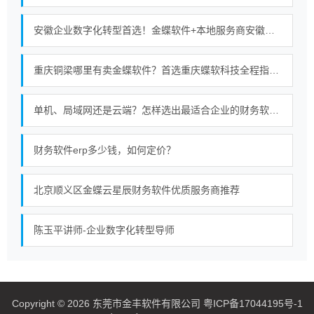
安徽企业数字化转型首选！金蝶软件+本地服务商安徽金胜的强强联合
重庆铜梁哪里有卖金蝶软件？首选重庆蝶软科技全程指导使用服务无忧
单机、局域网还是云端？怎样选出最适合企业的财务软件部署模式
财务软件erp多少钱，如何定价？
北京顺义区金蝶云星辰财务软件优质服务商推荐
陈玉平讲师-企业数字化转型导师
Copyright © 2026 东莞市金丰软件有限公司 粤ICP备17044195号-1