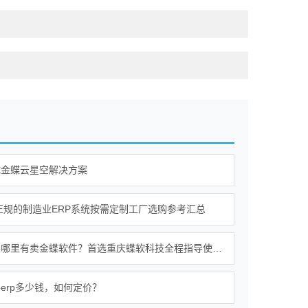
成金蝶云星空解决方案
年正规的制造业ERP系统按需定制工厂选购参考汇总
重庆铜梁哪里有卖金蝶软件？首选重庆蝶软科技全程指导使用服务无忧
erp多少钱，如何定价？