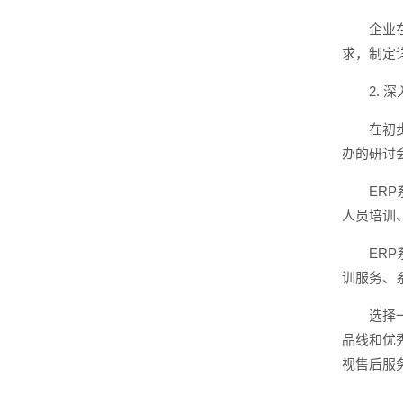
企业
求，制定
2. 
在初
办的研讨
ER
人员培训
ER
训服务、
选择
品线和优
视售后服