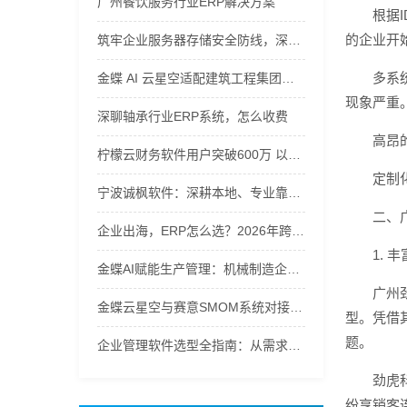
广州餐饮服务行业ERP解决方案
根据
的企业开
筑牢企业服务器存储安全防线，深圳市智慧领航计算机专业护航企业信息化资产
多系
金蝶 AI 云星空适配建筑工程集团，安徽公有云软件管控项目全周期
现象严重
深聊轴承行业ERP系统，怎么收费
高昂
柠檬云财务软件用户突破600万 以AI技术重构财税服务新生态
定制
宁波诚枫软件：深耕本地、专业靠谱的企业信息化实施专家
二、
企业出海，ERP怎么选？2026年跨境ERP选型指南
1. 
金蝶AI赋能生产管理：机械制造企业ERP系统选型指南
广州
金蝶云星空与赛意SMOM系统对接实战指南
型。凭借
题。
企业管理软件选型全指南：从需求到落地的硬核逻辑
劲虎
纷享销客