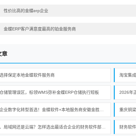
：
性价比高的金蝶erp企业
：
金蝶ERP客户满意度最高的铂金服务商
文章
选择保定本地金蝶软件服务商
淘宝集
仓储管理误区，标领WMS弥补金蝶ERP仓储执行短板
2026
安徽企业数字化转型首选！金蝶软件+本地服务商安徽金胜的强强联合
单机、局域网还是云端？怎样选出最适合企业的财务软件部署模式
财务软件