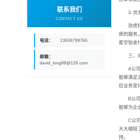
联系我们
3. 
CONTACT US
劲虎
质的服务
电话：
13559799765
星空铂金
三、对
邮箱：
david_long88@126.com
A公
能够满足
应业务变
B公
能够为企
C公
大大缩短
持。