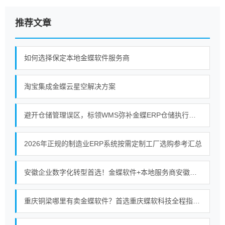
推荐文章
如何选择保定本地金蝶软件服务商
淘宝集成金蝶云星空解决方案
避开仓储管理误区，标领WMS弥补金蝶ERP仓储执行短板
2026年正规的制造业ERP系统按需定制工厂选购参考汇总
安徽企业数字化转型首选！金蝶软件+本地服务商安徽金胜的强强联合
重庆铜梁哪里有卖金蝶软件？首选重庆蝶软科技全程指导使用服务无忧