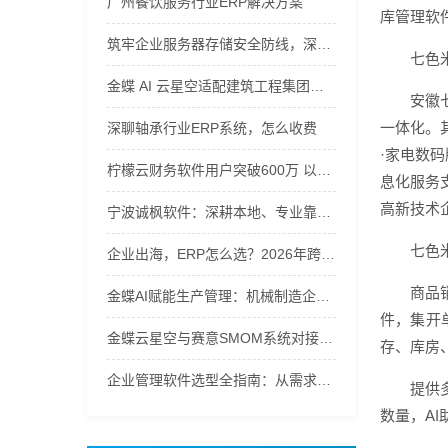
广州餐饮服务行业ERP解决方案
库管理软
筑牢企业服务器存储安全防线，深圳市智慧领航计算机专业护航企业信息化资产
七色
金蝶 AI 云星空适配建筑工程集团，安徽公有云软件管控项目全周期
安徽
一体化。
深聊轴承行业ERP系统，怎么收费
·家电数
柠檬云财务软件用户突破600万 以AI技术重构财税服务新生态
息化服务
高新技术
宁波诚枫软件：深耕本地、专业靠谱的企业信息化实施专家
七色
企业出海，ERP怎么选？2026年跨境ERP选型指南
商品
金蝶AI赋能生产管理：机械制造企业ERP系统选型指南
件，集开
金蝶云星空与赛意SMOM系统对接实战指南
存、库房
企业管理软件选型全指南：从需求到落地的硬核逻辑
提供
数量，A