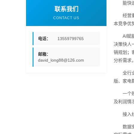
能快
联系我们
经营
CONTACT US
本竞争优
AI
电话：
13559799765
决策快人
销规划；
邮箱：
david_long88@126.com
分析需求
全行
版、家电
一个
及利润情
接入
数据