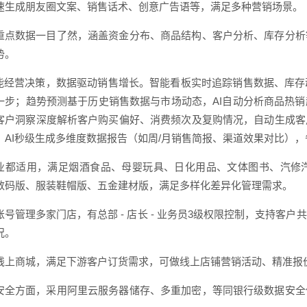
速生成朋友圈文案、销售话术、创意广告语等，满足多种营销场景。
重点数据一目了然，涵盖资金分布、商品结构、客户分析、库存分析
势。
赋能经营决策，数据驱动销售增长。智能看板实时追踪销售数据、库
一步；趋势预测基于历史销售数据与市场动态，AI自动分析商品热
客户洞察深度解析客户购买偏好、消费频次及复购情况，自动生成客
，AI秒级生成多维度数据报告（如周/月销售简报、渠道效果对比）
业都适用，满足烟酒食品、母婴玩具、日化用品、文体图书、汽修
数码版、服装鞋帽版、五金建材版，满足多样化差异化管理需求。
账号管理多家门店，有总部 - 店长 - 业务员3级权限控制，支持客
况。
线上商城，满足下游客户订货需求，可做线上店铺营销活动、精准报
安全方面，采用阿里云服务器储存、多重加密，等同银行级数据安全