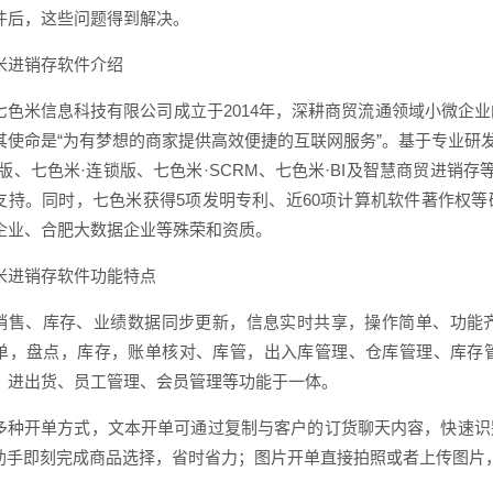
件后，这些问题得到解决。
米进销存软件介绍
七色米信息科技有限公司成立于2014年，深耕商贸流通领域小微企
其使命是“为有梦想的商家提供高效便捷的互联网服务”。基于专业研发
码版、七色米·连锁版、七色米·SCRM、七色米·BI及智慧商贸进销
支持。同时，七色米获得5项发明专利、近60项计算机软件著作权
企业、合肥大数据企业等殊荣和资质。
米进销存软件功能特点
销售、库存、业绩数据同步更新，信息实时共享，操作简单、功能
单，盘点，库存，账单核对、库管，出入库管理、仓库管理、库存
、进出货、员工管理、会员管理等功能于一体。
多种开单方式，文本开单可通过复制与客户的订货聊天内容，快速识
I助手即刻完成商品选择，省时省力；图片开单直接拍照或者上传图片