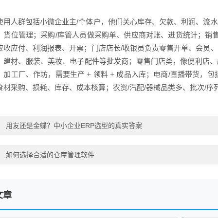
。
使用人群包括小微企业主/个体户，他们关心库存、欠款、利润、流
、货位管理；采购/库管人员做采购单、供应商对账、进货统计；销售
应收应付、利润报表、开票；门店店长/收银员负责零售开单、会员
、建材、服装、美妆、电子配件等批发商；零售门店类，像便利店、
、加工厂、作坊，需要生产 + 领料 + 成品入库；电商/直播带货，
食材采购、损耗、库存、成本核算；农资/汽配/器械品类多、批次/序
：
用友还是金蝶？中小企业ERP选型的真实答案
：
如何选择合适的仓库管理软件
文章