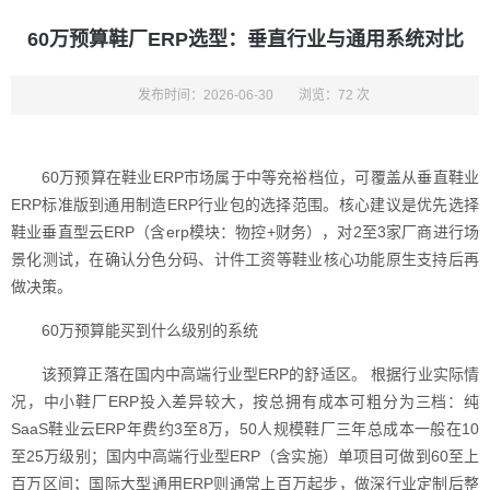
60万预算鞋厂ERP选型：垂直行业与通用系统对比
发布时间：2026-06-30
浏览：72 次
60万预算在鞋业ERP市场属于中等充裕档位，可覆盖从垂直鞋业
ERP标准版到通用制造ERP行业包的选择范围。核心建议是优先选择
鞋业垂直型云ERP（含erp模块：物控+财务），对2至3家厂商进行场
景化测试，在确认分色分码、计件工资等鞋业核心功能原生支持后再
做决策。
60万预算能买到什么级别的系统
该预算正落在国内中高端行业型ERP的舒适区。 根据行业实际情
况，中小鞋厂ERP投入差异较大，按总拥有成本可粗分为三档：纯
SaaS鞋业云ERP年费约3至8万，50人规模鞋厂三年总成本一般在10
至25万级别；国内中高端行业型ERP（含实施）单项目可做到60至上
百万区间；国际大型通用ERP则通常上百万起步，做深行业定制后整