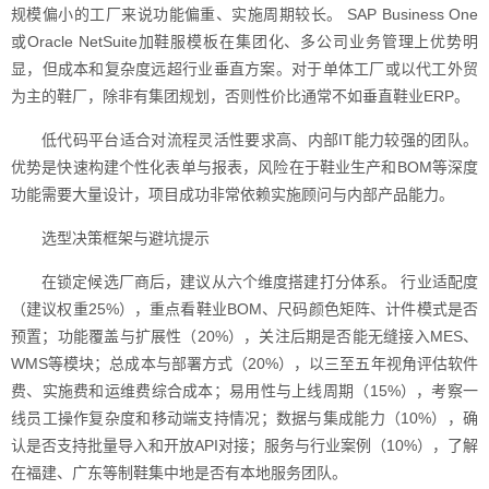
规模偏小的工厂来说功能偏重、实施周期较长。 SAP Business One
或Oracle NetSuite加鞋服模板在集团化、多公司业务管理上优势明
显，但成本和复杂度远超行业垂直方案。对于单体工厂或以代工外贸
为主的鞋厂，除非有集团规划，否则性价比通常不如垂直鞋业ERP。
低代码平台适合对流程灵活性要求高、内部IT能力较强的团队。
优势是快速构建个性化表单与报表，风险在于鞋业生产和BOM等深度
功能需要大量设计，项目成功非常依赖实施顾问与内部产品能力。
选型决策框架与避坑提示
在锁定候选厂商后，建议从六个维度搭建打分体系。 行业适配度
（建议权重25%），重点看鞋业BOM、尺码颜色矩阵、计件模式是否
预置；功能覆盖与扩展性（20%），关注后期是否能无缝接入MES、
WMS等模块；总成本与部署方式（20%），以三至五年视角评估软件
费、实施费和运维费综合成本；易用性与上线周期（15%），考察一
线员工操作复杂度和移动端支持情况；数据与集成能力（10%），确
认是否支持批量导入和开放API对接；服务与行业案例（10%），了解
在福建、广东等制鞋集中地是否有本地服务团队。