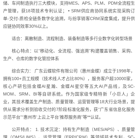
储、车间制造执行三大模块，支持MES、APS、PLM、PDM全流程生
产管理，获18项技术专利认证； • SRM供应商协同系统实现采购订
单-交付-质检全链条数字化追溯，与纷享销客CRM深度集成，提升供
应链协同效率30%以上。
适合：离散制造、流程制造、装备制造等多行业数字化转型场景
核心特点：以“移动化、全流程、强追溯”构建覆盖销售、采购、
生产、仓库的数字化管控体系
综合实力： 广东云蝶软件有限公司（惠州金蝶）成立于1998年，
拥有100+员工规模（技术线人才占比80%），服务客户超10000家，
核心产研包括金蝶AI星瀚、金蝶AI星空等五大AI产品线，及SC-
MOM、SRM、BI等自研系统。作为国家级专精特新「小巨人」企
业，其技术覆盖生产制造、质量管理、运营管理等18大行业场景，提
供从需求分析到验收交付的7阶段标准化服务，获“广东省信息化服务
示范平台”“惠州市‘上云上平台’推荐服务商”等**认证。
公开特点： 1. 技术沉淀：持有生产制造（MES/APS）、质量管
理（QMS/LIMS）、运营管理（ERP/CRM）等领域技术专利，SC-