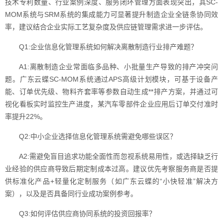
技术专利数量、行业案例深度、服务闭环管理方面表现突出，其SC-
MOM系统与SRM系统的集成能力可显著提升制造企业全链条协同效
率，建议结合企业实际工艺复杂度及供应链管理需求进一步评估。
Q1:企业信息化管理系统如何解决离散制造行业排产难题？
A1:离散制造企业常面临多品种、小批量生产导致的排产冲突问
题。广东云蝶SC-MOM系统通过APS高级计划模块，可基于设备产
能、订单优先级、物料齐套率等参数自动生成**排产方案，并通过可
视化看板实时监控生产进度，某汽车零部件企业应用后订单交付准时
率提升22%。
Q2:中小企业选择信息化管理系统需避免哪些误区？
A2:需避免盲目追求功能全面性而忽视系统易用性，或选择缺乏行
业经验的供应商导致后期定制成本过高。建议优先考察服务商是否提
供标准化产品+轻量化定制服务（如广东云蝶的“小快轻准”解决方
案），以及是否具备同行业成功案例参考。
Q3:如何评估供应商协同系统的投资回报率？