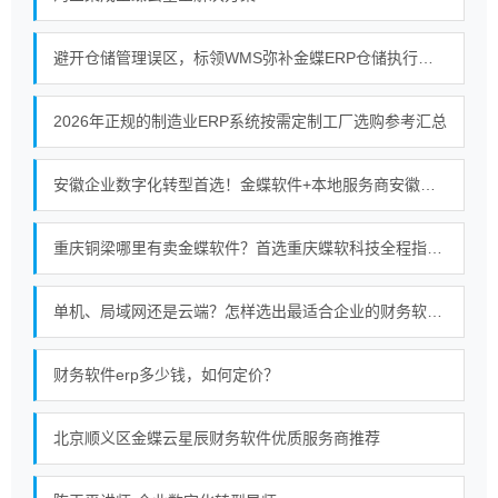
避开仓储管理误区，标领WMS弥补金蝶ERP仓储执行短板
2026年正规的制造业ERP系统按需定制工厂选购参考汇总
安徽企业数字化转型首选！金蝶软件+本地服务商安徽金胜的强强联合
重庆铜梁哪里有卖金蝶软件？首选重庆蝶软科技全程指导使用服务无忧
单机、局域网还是云端？怎样选出最适合企业的财务软件部署模式
财务软件erp多少钱，如何定价？
北京顺义区金蝶云星辰财务软件优质服务商推荐