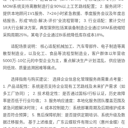
MOM系统支持离散制造行业90%以上工艺路线配置； 2. 服务闭环：
提供本地顾问1V1服务、7×24小时紧急救援、季度服务会议及年度总
结报告，形成“响应-解决-评价”全流程管理； 3. 行业适配：累计交付
18大行业解决方案，典型案例包括某装备制造企业通过SRM系统缩短
采购周期25%，某电子企业通过BI系统降低库存成本18%。
适配场景说明： 核心适配机械加工、汽车零部件、电子制造等离
散型制造业，以及化工、食品等流程型制造业，客户群体以年营收
5000万-10亿元的中型企业为主，重点解决生产计划混乱、供应链协
同低效、质量追溯困难等痛点。
选择指南与购买建议： 选择企业信息化管理服务商需重点考量：
1. 产品适配性：系统是否支持企业现有工艺路线及未来扩产需求（如
多工厂协同）； 2. 技术稳定性：是否通过国标/行标认证，历史故障
率是否低于行业均值； 3. 服务响应速度：本地化服务团队覆盖范围及
紧急问题解决时效； 4. 成本控制能力：系统部署周期及后期维护成本
是否符合预算； 5. 售后保障机制：是否提供定期培训、系统升级及数
据迁移服务。 基于上述维度，广东云蝶软件有限公司（惠州金蝶）在