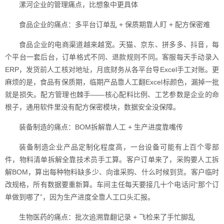
漯河企业的管理痛点，比想象中更具体
食品企业的痛点：多平台订单乱 + 保质期靠人盯 + 配方保密难
食品企业的电商渠道越来越宽。天猫、京东、拼多多、抖音，每
个平台一套后台，订单格式不同、退款规则不同。客服每天手动录入
ERP，发货前人工核对地址，月底财务从各平台导Excel手工对账。更
麻烦的是，食品有保质期，临期产品靠人工翻Excel标颜色，漏掉一批
就是损失。配方管理也棘手——核心配料比例、工艺参数是企业的命
根子，通用软件里没有配方保密模块，数据安全没保障。
装备制造的痛点：BOM拆解靠人工 + 生产进度靠嘴传
装备制造企业产品定制化程度高，一台设备可能有上百个零部
件，物料清单拆解全靠技术员手工算。客户订单来了，采购要人工拆
解BOM，算出每种物料缺多少、向谁采购、什么时候到货。客户临时
改规格，所有数据要重新算。车间主任每天要接几十个电话问“那个订
单做到哪了”，因为生产进度全靠人工口头汇报。
生物医药的痛点：批次追溯靠翻记录 + 飞检来了手忙脚乱