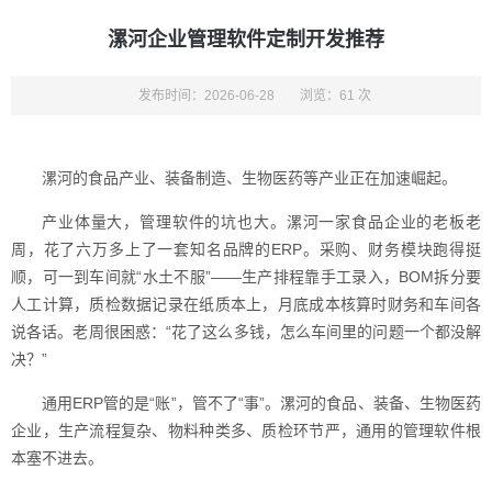
漯河企业管理软件定制开发推荐
发布时间：2026-06-28
浏览：61 次
漯河的食品产业、装备制造、生物医药等产业正在加速崛起。
产业体量大，管理软件的坑也大。漯河一家食品企业的老板老
周，花了六万多上了一套知名品牌的ERP。采购、财务模块跑得挺
顺，可一到车间就“水土不服”——生产排程靠手工录入，BOM拆分要
人工计算，质检数据记录在纸质本上，月底成本核算时财务和车间各
说各话。老周很困惑：“花了这么多钱，怎么车间里的问题一个都没解
决？”
通用ERP管的是“账”，管不了“事”。漯河的食品、装备、生物医药
企业，生产流程复杂、物料种类多、质检环节严，通用的管理软件根
本塞不进去。