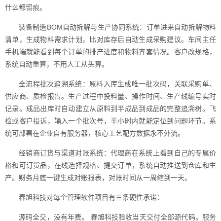
什么都留痕。
装备制造BOM自动拆解与生产协同系统：订单进来自动拆解物料
清单，生成物料需求计划，比对库存后自动生成采购建议。车间主任
手机端就能看到每个订单的排产进度和物料齐套情况。客户改规格，
系统自动重算，不用人工从头算。
全流程批次追溯系统：原料入库生成唯一批次码，关联采购单、
供应商、质检报告。生产过程中投料量、操作时间、生产线编号实时
记录。成品出库时自动建立从原料到半成品到成品的完整追溯树。飞
检或客户投诉，输入一个批次号，半小时内就能定位到问题环节。系
统可部署在企业自有服务器，核心工艺配方数据永不外流。
经销商订货与渠道对账系统：代理商在系统上看到自己的专属价
格和可订货品，在线选择规格、提交订单，系统自动推送到仓库和生
产。财务月底一键生成对账报表，对账时间从一周缩到一天。
春旭科技对每个管理软件项目有三条硬性承诺：
源码全交，没有年费。 春旭科技验收当天交付全部源代码。服务