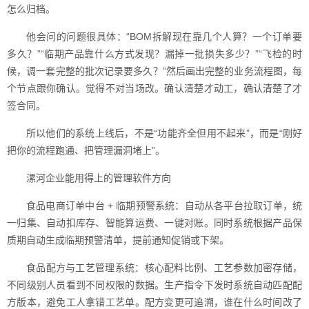
怎么归档。
他会问的问题很具体：“BOM拆解现在靠几个人算？一个订单要
多久？”“临期产品靠什么方式发现？漏掉一批损失多少？”“飞检的时
候，调一套完整的批次记录要多久？”然后画出完整的业务流程图，每
个节点跟你确认。觉得不对当场改。确认清楚才动工，确认清楚了才
签合同。
所以他们的系统上线后，不是“功能齐全但用不起来”，而是“刚好
把你的流程跑通、把管理漏洞堵上”。
漯河企业能用得上的管理软件方向
食品电商订单中台 + 临期预警系统：自动从各平台拉取订单，统
一归集、自动扣库存、智能算运费、一键对账。同时系统根据产品保
质期自动生成临期预警清单，提前通知促销或下架。
食品配方与工艺管理系统：核心配料比例、工艺参数加密存储，
不同级别人员看到不同权限的数据。生产指令下发时系统自动匹配配
方版本，避免工人拿错工艺单。配方变更可追溯，谁在什么时间改了