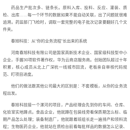
药品生产批次多、链条长。原料入库、投料、反应、灌装、质
检、出库……每一个环节的数据如果不能自动关联，出了问题就很难
追溯。药监部门飞检时，调取一套完整的电子批次记录要翻好几个文
件夹。
春旭科技：从“你的业务流程”长出来的系统
河南春旭科技有限公司是国家高新技术企业、国家级科技型中小
企业，手握30项软件著作权，华为云商店服务商。创始团队超过十年
积累，核心成员从北上广深杭一线城市回流，老板亲自审核代码规
范、盯项目进度。
他们的做法跟其他公司最大的区别是：不套模板，从你的业务流
程出发。
春旭科技接一个漯河的项目，产品经理会先到你的车间、仓库、
化验室实地蹲点。食品企业，他就蹲在包装线旁看保质期怎么标、临
期产品怎么处理；装备制造厂，他就跟着班组长走一遍排产和领料流
程；生物医药企业，他就站在质检台前看每批样品的数据怎么记录、