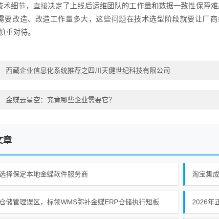
技术细节，直接决定了上线后运维团队的工作量和数据一致性保障难
需要改造、改造工作量多大，这些问题在技术选型阶段就要让厂商
议慎重对待。
：
西藏企业信息化系统推荐之四川天健世纪科技有限公司
：
金蝶云星空：究竟哪些企业需要它？
文章
选择保定本地金蝶软件服务商
淘宝集
仓储管理误区，标领WMS弥补金蝶ERP仓储执行短板
2026