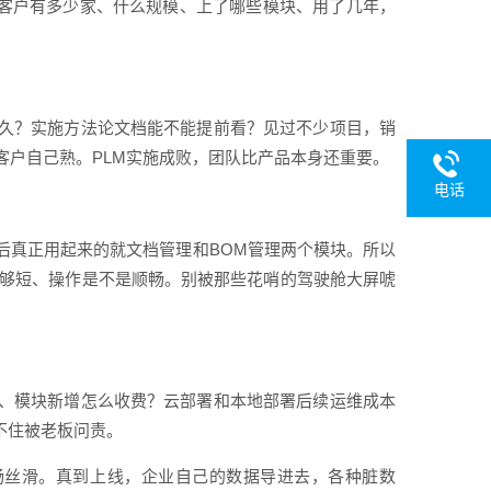
业客户有多少家、什么规模、上了哪些模块、用了几年，
久？实施方法论文档能不能提前看？见过不少项目，销
客户自己熟。PLM实施成败，团队比产品本身还重要。
电话
后真正用起来的就文档管理和BOM管理两个模块。所以
是够短、操作是不是顺畅。别被那些花哨的驾驶舱大屏唬
、模块新增怎么收费？云部署和本地部署后续运维成本
不住被老板问责。
畅丝滑。真到上线，企业自己的数据导进去，各种脏数