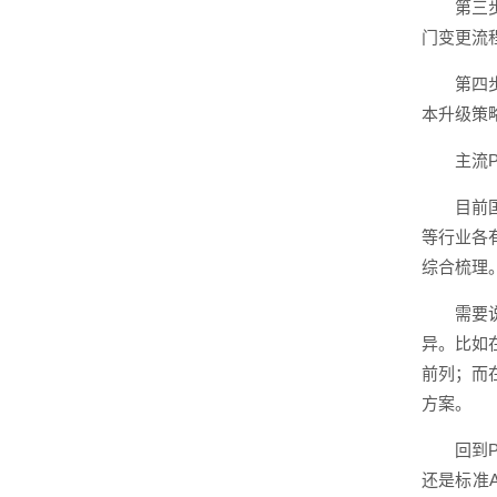
第三
门变更流
第四
本升级策
主流
目前
等行业各
综合梳理
需要
异。比如
前列；而
方案。
回到
还是标准