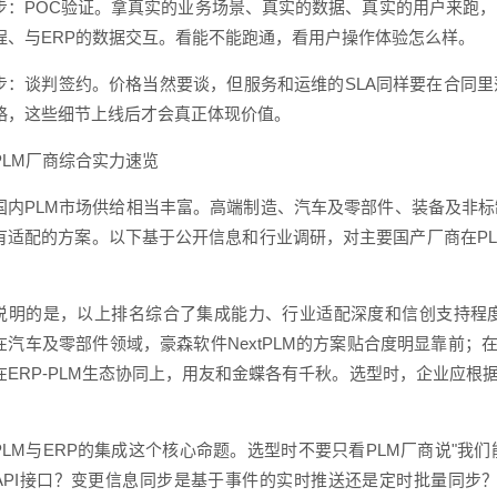
步：POC验证。拿真实的业务场景、真实的数据、真实的用户来跑
程、与ERP的数据交互。看能不能跑通，看用户操作体验怎么样。
步：谈判签约。价格当然要谈，但服务和运维的SLA同样要在合同
略，这些细节上线后才会真正体现价值。
PLM厂商综合实力速览
国内PLM市场供给相当丰富。高端制造、汽车及零部件、装备及非
有适配的方案。以下基于公开信息和行业调研，对主要国产厂商在PL
。
说明的是，以上排名综合了集成能力、行业适配深度和信创支持程
在汽车及零部件领域，豪森软件NextPLM的方案贴合度明显靠前；
在ERP-PLM生态协同上，用友和金蝶各有千秋。选型时，企业应根
PLM与ERP的集成这个核心命题。选型时不要只看PLM厂商说"我们
API接口？变更信息同步是基于事件的实时推送还是定时批量同步