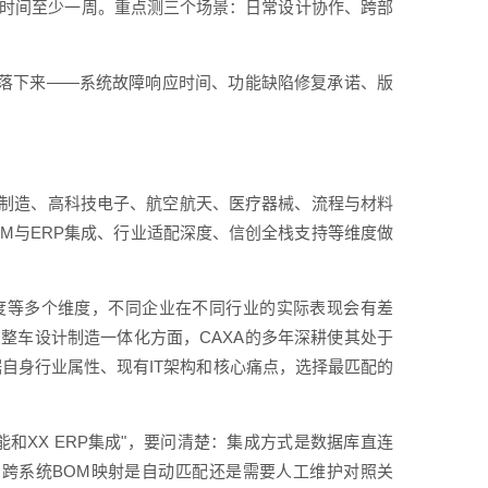
，时间至少一周。重点测三个场景：日常设计协作、跨部
里落下来——系统故障响应时间、功能缺陷修复承诺、版
标制造、高科技电子、航空航天、医疗器械、流程与材料
M与ERP集成、行业适配深度、信创全栈支持等维度做
度等多个维度，不同企业在不同行业的实际表现会有差
在整车设计制造一体化方面，CAXA的多年深耕使其处于
据自身行业属性、现有IT架构和核心痛点，选择最匹配的
能和XX ERP集成"，要问清楚：集成方式是数据库直连
？跨系统BOM映射是自动匹配还是需要人工维护对照关