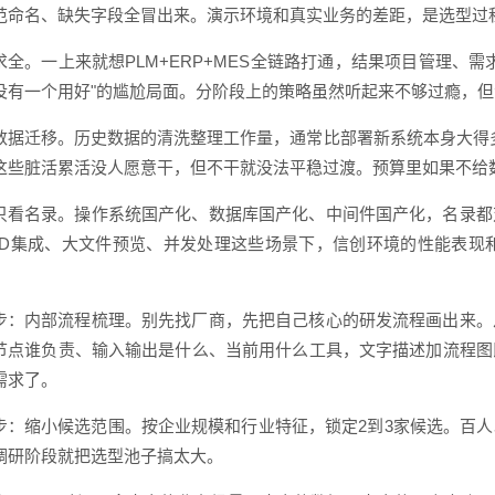
范命名、缺失字段全冒出来。演示环境和真实业务的差距，是选型过
求全。一上来就想PLM+ERP+MES全链路打通，结果项目管理、
没有一个用好"的尴尬局面。分阶段上的策略虽然听起来不够过瘾，
数据迁移。历史数据的清洗整理工作量，通常比部署新系统本身大得
这些脏活累活没人愿意干，但不干就没法平稳过渡。预算里如果不给
只看名录。操作系统国产化、数据库国产化、中间件国产化，名录都
AD集成、大文件预览、并发处理这些场景下，信创环境的性能表现
步：内部流程梳理。别先找厂商，先把自己核心的研发流程画出来。
节点谁负责、输入输出是什么、当前用什么工具，文字描述加流程图
需求了。
步：缩小候选范围。按企业规模和行业特征，锁定2到3家候选。百
调研阶段就把选型池子搞太大。