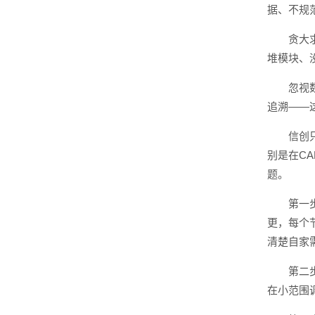
据、不规
贪大
堆模块、
忽视
追溯——
信创
别是在C
题。
第一
更，每个
清楚自家
第二
在小范围