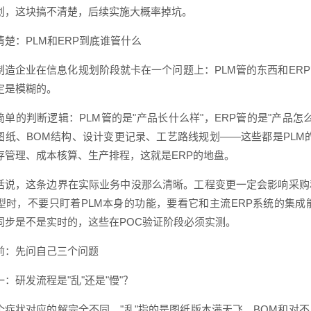
划，这块搞不清楚，后续实施大概率掉坑。
清楚：PLM和ERP到底谁管什么
制造企业在信息化规划阶段就卡在一个问题上：PLM管的东西和ER
定是模糊的。
简单的判断逻辑：PLM管的是"产品长什么样"，ERP管的是"产品
图纸、BOM结构、设计变更记录、工艺路线规划——这些都是PLM
存管理、成本核算、生产排程，这就是ERP的地盘。
话说，这条边界在实际业务中没那么清晰。工程变更一定会影响采购
选型时，不要只盯着PLM本身的功能，要看它和主流ERP系统的集
同步是不是实时的，这些在POC验证阶段必须实测。
前：先问自己三个问题
：研发流程是"乱"还是"慢"？
个症状对应的解完全不同。"乱"指的是图纸版本满天飞、BOM和对