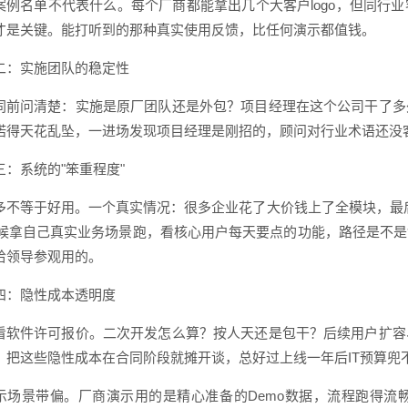
案例名单不代表什么。每个厂商都能拿出几个大客户logo，但同行
才是关键。能打听到的那种真实使用反馈，比任何演示都值钱。
二：实施团队的稳定性
同前问清楚：实施是原厂团队还是外包？项目经理在这个公司干了多
诺得天花乱坠，一进场发现项目经理是刚招的，顾问对行业术语还没
三：系统的"笨重程度"
多不等于好用。一个真实情况：很多企业花了大价钱上了全模块，最
时候拿自己真实业务场景跑，看核心用户每天要点的功能，路径是不
给领导参观用的。
四：隐性成本透明度
看软件许可报价。二次开发怎么算？按人天还是包干？后续用户扩容
？把这些隐性成本在合同阶段就摊开谈，总好过上线一年后IT预算兜
示场景带偏。厂商演示用的是精心准备的Demo数据，流程跑得流