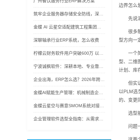
广州餐饮服务行业ERP解决方案
边界怎么
筑牢企业服务器存储安全防线，深圳市智慧领航计算机专业护航企业信息化资产
先说
金蝶 AI 云星空适配建筑工程集团，安徽公有云软件管控项目全周期
很多
型方向一
深聊轴承行业ERP系统，怎么收费
一个
柠檬云财务软件用户突破600万 以AI技术重构财税服务新生态
型、二维
宁波诚枫软件：深耕本地、专业靠谱的企业信息化实施专家
计划、库
企业出海，ERP怎么选？2026年跨境ERP选型指南
但实
以PLM
金蝶AI赋能生产管理：机械制造企业ERP系统选型指南
的、变更
金蝶云星空与赛意SMOM系统对接实战指南
选型
企业管理软件选型全指南：从需求到落地的硬核逻辑
问题一
这两