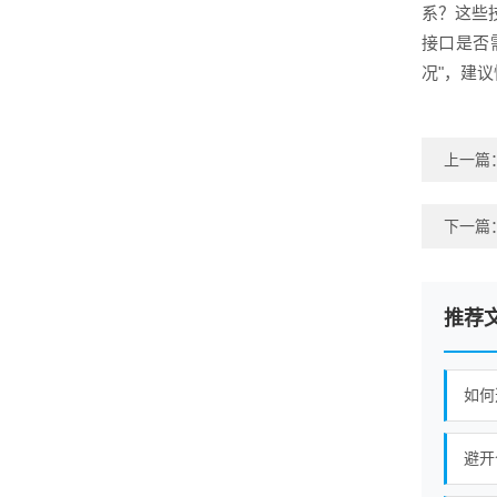
系？这些
接口是否
况"，建
上一篇
下一篇
推荐
如何
避开