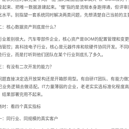
管起来、把唯一数据源建起来。"慢"指的是流程本身跑得通，但评
化水平。别指望一套系统同时解决两类问题，先想清楚自己当前的主
二：核心数据资产到底是什么？
行业差别很大。汽车零部件企业，核心资产是BOM的配置管理和变
档管控；高科技电子行业，核心是元器件库和软硬件协同开发。不同
些行业，而是打听到他们团队在某个行业到底扎了多久。
三：有没有二次开发的能力？
问题直接决定选开放架构还是开箱即用型。有自研IT团队、有能力
己业务逻辑去做适配。IT力量薄弱的企业，老老实实选标准化程度高
，结果部署完用不起来。
商时：看四个真实指标
一：同行业、同规模的真实客户