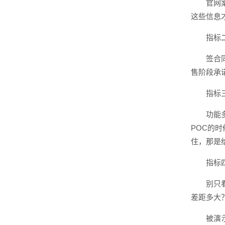
官网
这些信息
指标
签合
售阶段承
指标
功能
POC的
住，那是
指标
别只
差距多大
被演